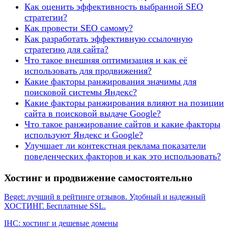
Как оценить эффективность выбранной SEO
стратегии?
Как провести SEO самому?
Как разработать эффективную ссылочную
стратегию для сайта?
Что такое внешняя оптимизация и как её
использовать для продвижения?
Какие факторы ранжирования значимы для
поисковой системы Яндекс?
Какие факторы ранжирования влияют на позиции
сайта в поисковой выдаче Google?
Что такое ранжирование сайтов и какие факторы
используют Яндекс и Google?
Улучшает ли контекстная реклама показатели
поведенческих факторов и как это использовать?
Хостинг и продвижение самостоятельно
Beget: лучший в рейтинге отзывов. Удобный и надежный
ХОСТИНГ. Бесплатные SSL.
IHC: хостинг и дешевые домены