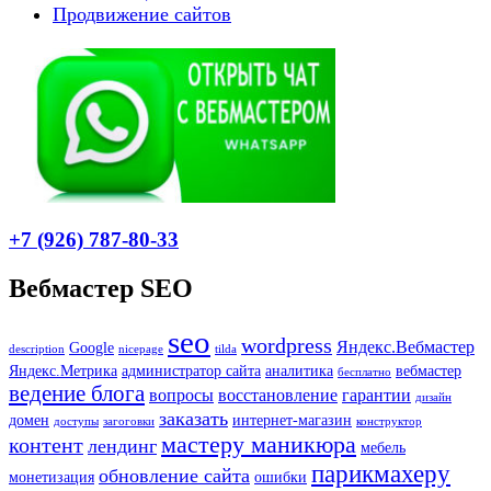
Продвижение сайтов
+7 (926) 787-80-33
Вебмастер SEO
seo
wordpress
Яндекс.Вебмастер
Google
description
nicepage
tilda
Яндекс.Метрика
администратор сайта
аналитика
вебмастер
бесплатно
ведение блога
вопросы
восстановление
гарантии
дизайн
заказать
домен
интернет-магазин
доступы
загоговки
конструктор
мастеру маникюра
контент
лендинг
мебель
парикмахеру
обновление сайта
монетизация
ошибки