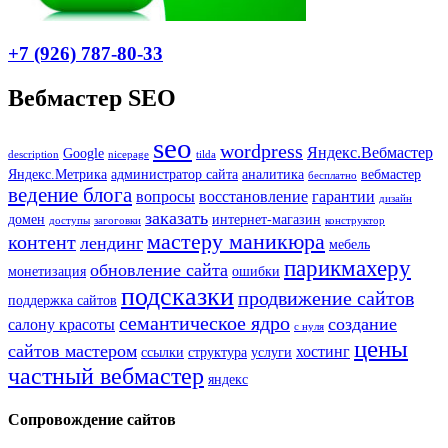
+7 (926) 787-80-33
Вебмастер SEO
seo
wordpress
Яндекс.Вебмастер
Google
description
nicepage
tilda
Яндекс.Метрика
администратор сайта
аналитика
вебмастер
бесплатно
ведение блога
вопросы
восстановление
гарантии
дизайн
заказать
домен
интернет-магазин
доступы
загоговки
конструктор
мастеру маникюра
контент
лендинг
мебель
парикмахеру
обновление сайта
монетизация
ошибки
подсказки
продвижение сайтов
поддержка сайтов
семантическое ядро
создание
салону красоты
с нуля
цены
сайтов мастером
хостинг
ссылки
структура
услуги
частный вебмастер
яндекс
Сопровождение сайтов