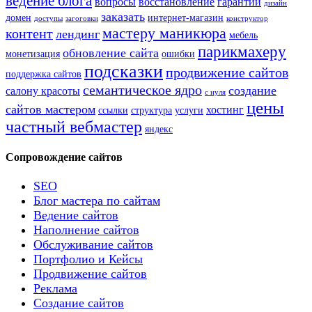
ведение блога
вопросы
восстановление
гарантии
дизайн
заказать
домен
интернет-магазин
доступы
загоговки
конструктор
мастеру маникюра
контент
лендинг
мебель
парикмахеру
обновление сайта
монетизация
ошибки
подсказки
продвижение сайтов
поддержка сайтов
семантическое ядро
создание
салону красоты
с нуля
цены
сайтов мастером
хостинг
ссылки
структура
услуги
частный вебмастер
яндекс
Сопровождение сайтов
SEO
Блог мастера по сайтам
Ведение сайтов
Наполнение сайтов
Обслуживание сайтов
Портфолио и Кейсы
Продвижение сайтов
Реклама
Создание сайтов