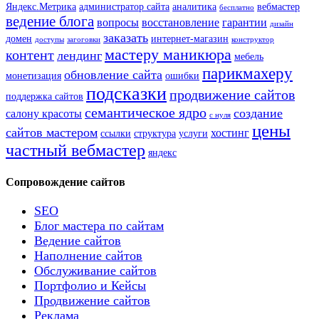
Яндекс.Метрика
администратор сайта
аналитика
вебмастер
бесплатно
ведение блога
вопросы
восстановление
гарантии
дизайн
заказать
домен
интернет-магазин
доступы
загоговки
конструктор
мастеру маникюра
контент
лендинг
мебель
парикмахеру
обновление сайта
монетизация
ошибки
подсказки
продвижение сайтов
поддержка сайтов
семантическое ядро
создание
салону красоты
с нуля
цены
сайтов мастером
хостинг
ссылки
структура
услуги
частный вебмастер
яндекс
Сопровождение сайтов
SEO
Блог мастера по сайтам
Ведение сайтов
Наполнение сайтов
Обслуживание сайтов
Портфолио и Кейсы
Продвижение сайтов
Реклама