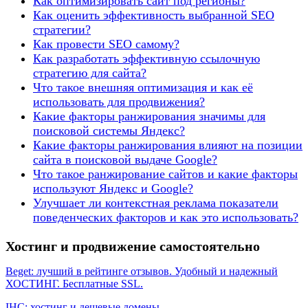
Как оптимизировать сайт под регионы?
Как оценить эффективность выбранной SEO
стратегии?
Как провести SEO самому?
Как разработать эффективную ссылочную
стратегию для сайта?
Что такое внешняя оптимизация и как её
использовать для продвижения?
Какие факторы ранжирования значимы для
поисковой системы Яндекс?
Какие факторы ранжирования влияют на позиции
сайта в поисковой выдаче Google?
Что такое ранжирование сайтов и какие факторы
используют Яндекс и Google?
Улучшает ли контекстная реклама показатели
поведенческих факторов и как это использовать?
Хостинг и продвижение самостоятельно
Beget: лучший в рейтинге отзывов. Удобный и надежный
ХОСТИНГ. Бесплатные SSL.
IHC: хостинг и дешевые домены