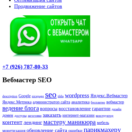
Продвижение сайтов
+7 (926) 787-80-33
Вебмастер SEO
seo
wordpress
Яндекс.Вебмастер
Google
description
nicepage
tilda
Яндекс.Метрика
администратор сайта
аналитика
вебмастер
бесплатно
ведение блога
вопросы
восстановление
гарантии
дизайн
заказать
домен
интернет-магазин
доступы
загоговки
конструктор
мастеру маникюра
контент
лендинг
мебель
парикмахеру
обновление сайта
монетизация
ошибки