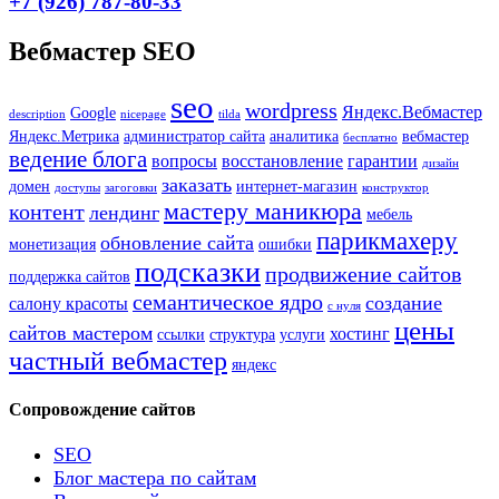
+7 (926) 787-80-33
Вебмастер SEO
seo
wordpress
Яндекс.Вебмастер
Google
description
nicepage
tilda
Яндекс.Метрика
администратор сайта
аналитика
вебмастер
бесплатно
ведение блога
вопросы
восстановление
гарантии
дизайн
заказать
домен
интернет-магазин
доступы
загоговки
конструктор
мастеру маникюра
контент
лендинг
мебель
парикмахеру
обновление сайта
монетизация
ошибки
подсказки
продвижение сайтов
поддержка сайтов
семантическое ядро
создание
салону красоты
с нуля
цены
сайтов мастером
хостинг
ссылки
структура
услуги
частный вебмастер
яндекс
Сопровождение сайтов
SEO
Блог мастера по сайтам