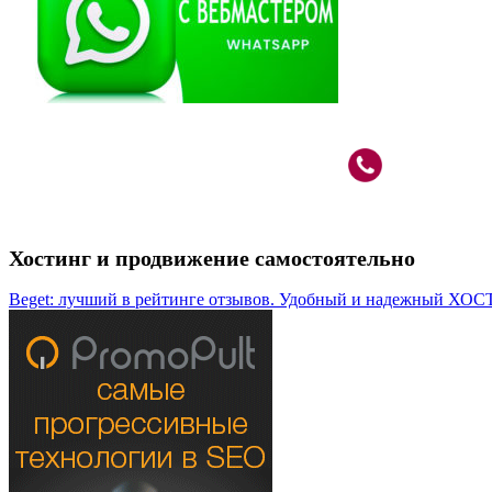
Вебмастер в Москве: САО, м.Речной Вокзал
+7 (926) 787
Хостинг и продвижение самостоятельно
Beget: лучший в рейтинге отзывов. Удобный и надежный ХОС