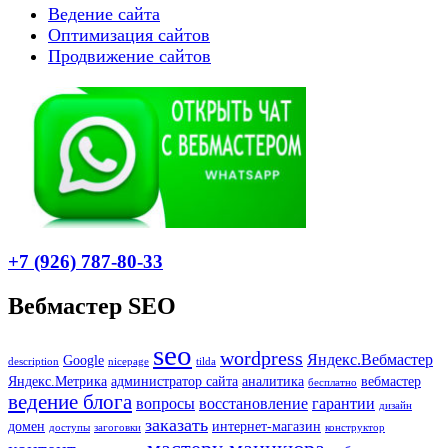
Ведение сайта
Оптимизация сайтов
Продвижение сайтов
+7 (926) 787-80-33
Вебмастер SEO
seo
wordpress
Яндекс.Вебмастер
Google
description
nicepage
tilda
Яндекс.Метрика
администратор сайта
аналитика
вебмастер
бесплатно
ведение блога
вопросы
восстановление
гарантии
дизайн
заказать
домен
интернет-магазин
доступы
загоговки
конструктор