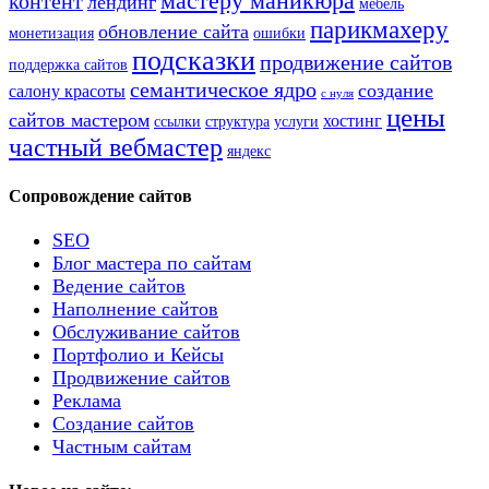
мастеру маникюра
контент
лендинг
мебель
парикмахеру
обновление сайта
монетизация
ошибки
подсказки
продвижение сайтов
поддержка сайтов
семантическое ядро
создание
салону красоты
с нуля
цены
сайтов мастером
хостинг
ссылки
структура
услуги
частный вебмастер
яндекс
Сопровождение сайтов
SEO
Блог мастера по сайтам
Ведение сайтов
Наполнение сайтов
Обслуживание сайтов
Портфолио и Кейсы
Продвижение сайтов
Реклама
Создание сайтов
Частным сайтам