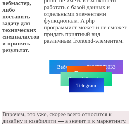
piton, не иметь возможности
вебмастер,
работать с базой данных и
либо
отдельными элементами
поставить
функционала. А php
задачу для
программист может и не сможет
технических
придать приятный вид
специалистов
различным frontend-элементам.
и принять
результат.
Вебмастер: +79267878033
Позвонить
Чат в WhatsApp
Telegram
Впрочем, это уже, скорее всего относится к
дизайну и юзабилити — а значит и к маркетингу.