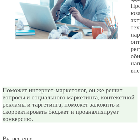
Про
юза
акт
тех
пар
оп
рег
обн
на
вне
Поможет интернет-маркетолог, он же решит
вопросы и социального маркетинга, контекстной
рекламы и таргетинга, поможет заложить и
скорректировать бюджет и проанализирует
конверсию.
Вы все еще