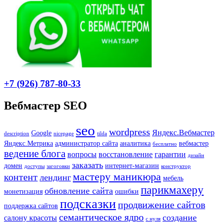
+7 (926) 787-80-33
Вебмастер SEO
seo
wordpress
Яндекс.Вебмастер
Google
description
nicepage
tilda
Яндекс.Метрика
администратор сайта
аналитика
вебмастер
бесплатно
ведение блога
вопросы
восстановление
гарантии
дизайн
заказать
домен
интернет-магазин
доступы
загоговки
конструктор
мастеру маникюра
контент
лендинг
мебель
парикмахеру
обновление сайта
монетизация
ошибки
подсказки
продвижение сайтов
поддержка сайтов
семантическое ядро
создание
салону красоты
с нуля