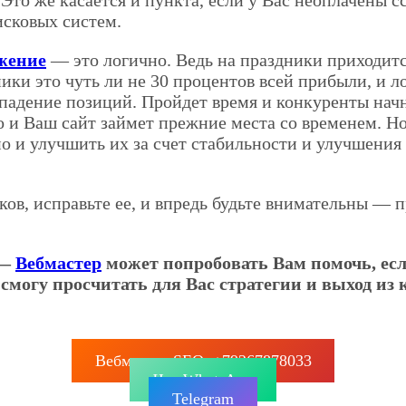
. Это же касается и пункта, если у Вас неоплачены 
исковых систем.
жение
— это логично. Ведь на праздники приходитс
ики это чуть ли не 30 процентов всей прибыли, и л
 падение позиций. Пройдет время и конкуренты начн
то и Ваш сайт займет прежние места со временем. Н
о и улучшить их за счет стабильности и улучшения
ов, исправьте ее, и впредь будьте внимательны — 
 —
Вебмастер
может попробовать Вам помочь, ес
я смогу просчитать для Вас стратегии и выход и
Вебмастер SEO: +79267878033
Чат WhatsApp
Telegram