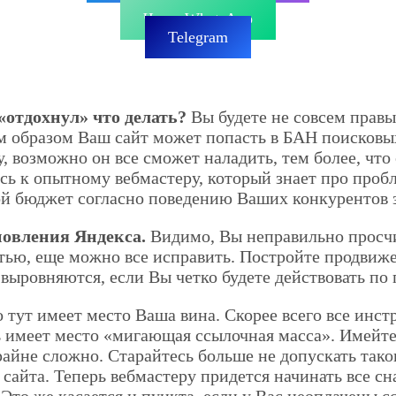
Позвонить
Чат в WhatsApp
Telegram
«отдохнул» что делать?
Вы будете не совсем правы
м образом Ваш сайт может попасть в БАН поисковых
возможно он все сможет наладить, тем более, что о
сь к опытному вебмастеру, который знает про проб
ой бюджет согласно поведению Ваших конкурентов з
новления Яндекса.
Видимо, Вы неправильно просчи
ью, еще можно все исправить. Постройте продвиж
ыровняются, если Вы четко будете действовать п
то тут имеет место Ваша вина. Скорее всего все ин
рь имеет место «мигающая ссылочная масса». Имейте
айне сложно. Старайтесь больше не допускать тако
айта. Теперь вебмастеру придется начинать все сна