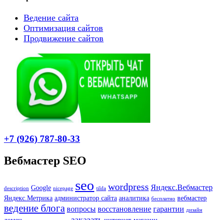
Ведение сайта
Оптимизация сайтов
Продвижение сайтов
+7 (926) 787-80-33
Вебмастер SEO
seo
wordpress
Яндекс.Вебмастер
Google
description
nicepage
tilda
Яндекс.Метрика
администратор сайта
аналитика
вебмастер
бесплатно
ведение блога
вопросы
восстановление
гарантии
дизайн
заказать