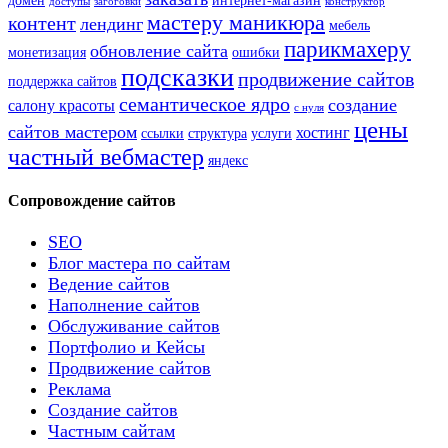
домен
интернет-магазин
доступы
загоговки
конструктор
мастеру маникюра
контент
лендинг
мебель
парикмахеру
обновление сайта
монетизация
ошибки
подсказки
продвижение сайтов
поддержка сайтов
семантическое ядро
создание
салону красоты
с нуля
цены
сайтов мастером
хостинг
ссылки
структура
услуги
частный вебмастер
яндекс
Сопровождение сайтов
SEO
Блог мастера по сайтам
Ведение сайтов
Наполнение сайтов
Обслуживание сайтов
Портфолио и Кейсы
Продвижение сайтов
Реклама
Создание сайтов
Частным сайтам