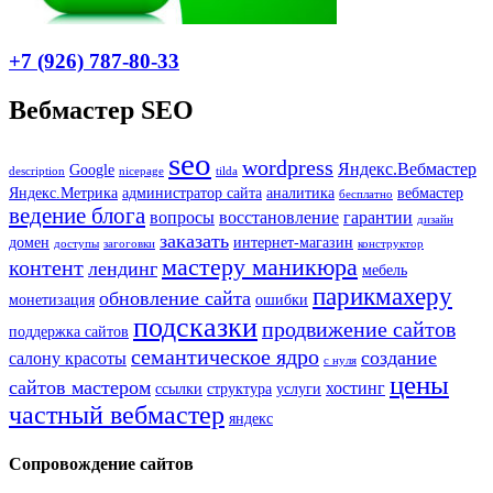
+7 (926) 787-80-33
Вебмастер SEO
seo
wordpress
Яндекс.Вебмастер
Google
description
nicepage
tilda
Яндекс.Метрика
администратор сайта
аналитика
вебмастер
бесплатно
ведение блога
вопросы
восстановление
гарантии
дизайн
заказать
домен
интернет-магазин
доступы
загоговки
конструктор
мастеру маникюра
контент
лендинг
мебель
парикмахеру
обновление сайта
монетизация
ошибки
подсказки
продвижение сайтов
поддержка сайтов
семантическое ядро
создание
салону красоты
с нуля
цены
сайтов мастером
хостинг
ссылки
структура
услуги
частный вебмастер
яндекс
Сопровождение сайтов