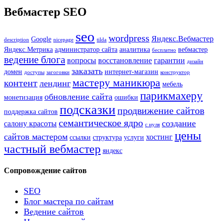
Вебмастер SEO
seo
wordpress
Яндекс.Вебмастер
Google
description
nicepage
tilda
Яндекс.Метрика
администратор сайта
аналитика
вебмастер
бесплатно
ведение блога
вопросы
восстановление
гарантии
дизайн
заказать
домен
интернет-магазин
доступы
загоговки
конструктор
мастеру маникюра
контент
лендинг
мебель
парикмахеру
обновление сайта
монетизация
ошибки
подсказки
продвижение сайтов
поддержка сайтов
семантическое ядро
создание
салону красоты
с нуля
цены
сайтов мастером
хостинг
ссылки
структура
услуги
частный вебмастер
яндекс
Сопровождение сайтов
SEO
Блог мастера по сайтам
Ведение сайтов