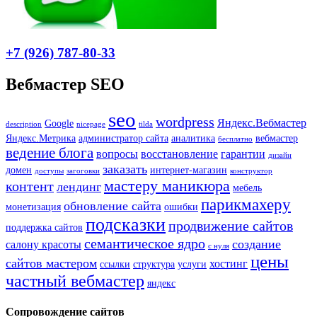
+7 (926) 787-80-33
Вебмастер SEO
seo
wordpress
Яндекс.Вебмастер
Google
description
nicepage
tilda
Яндекс.Метрика
администратор сайта
аналитика
вебмастер
бесплатно
ведение блога
вопросы
восстановление
гарантии
дизайн
заказать
домен
интернет-магазин
доступы
загоговки
конструктор
мастеру маникюра
контент
лендинг
мебель
парикмахеру
обновление сайта
монетизация
ошибки
подсказки
продвижение сайтов
поддержка сайтов
семантическое ядро
создание
салону красоты
с нуля
цены
сайтов мастером
хостинг
ссылки
структура
услуги
частный вебмастер
яндекс
Сопровождение сайтов